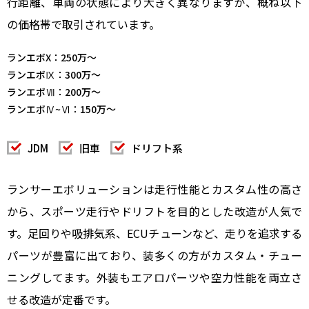
行距離、車両の状態により大きく異なりますが、概ね以下
の価格帯で取引されています。
ランエボX：250万〜
ランエボⅨ：300万〜
ランエボⅦ：200万〜
ランエボⅣ~Ⅵ：150万〜
JDM
旧車
ドリフト系
ランサーエボリューションは走行性能とカスタム性の高さ
から、スポーツ走行やドリフトを目的とした改造が人気で
す。足回りや吸排気系、ECUチューンなど、走りを追求する
パーツが豊富に出ており、装多くの方がカスタム・チュー
ニングしてます。外装もエアロパーツや空力性能を両立さ
せる改造が定番です。