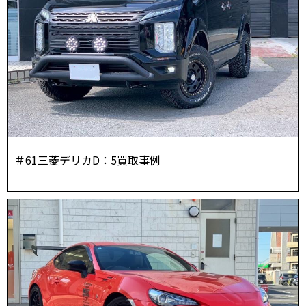
＃61三菱デリカD：5買取事例