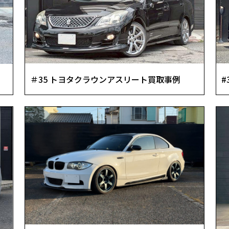
エボリューション
ルーテシア
レガシイb4
#
＃35 トヨタクラウンアスリート買取事例