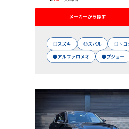
メーカーから探す
◎スズキ
◎スバル
◎トヨ
●アルファロメオ
●プジョー
208
カスタム・チューニングカー
86
AMG A45 4MATIC
BMW(6シリーズグランクーペ）
BRZ
インサイトエクスクルーシプ
インプ
ジュリエッタ
スイフトスポーツ