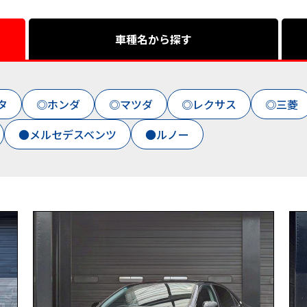
車種名から探す
タ
◎ホンダ
◎マツダ
◎レクサス
◎三菱
●メルセデスベンツ
●ルノー
BMW(１シリーズ）
BMW(1シリーズグランクーペ）
GR86
IS
WRX STI
アコード
アルテ
レッサ
ヴィッツ
エレメント
カプチーノ
ク
デミオ
デリカD:5
ノート ニスモ
フェアレディ