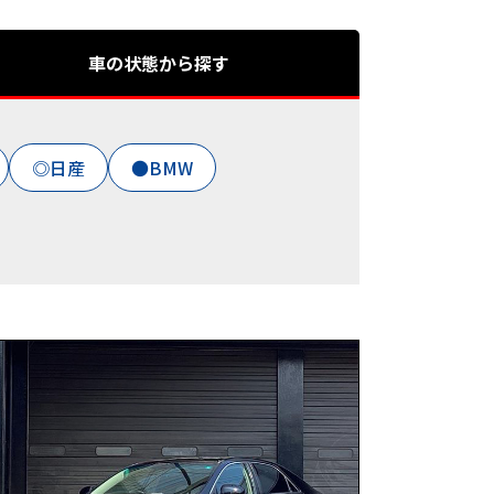
車の状態から探す
◎日産
●BMW
BMW(３シリーズツーリング）
ッツァ
アルトワークス
ラウン
コルト
シビックタイプR
Z
マークⅡ
マークX